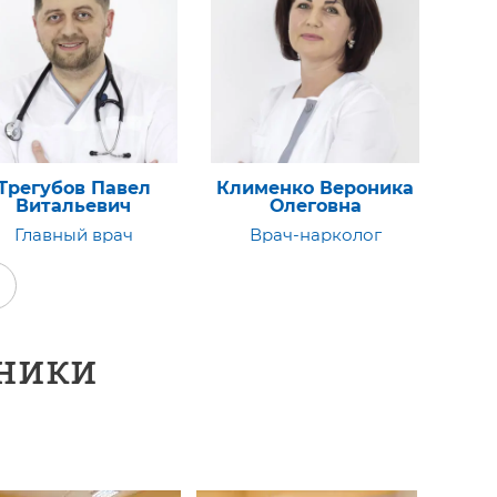
именко Вероника
Колесникова Мария
М
Олеговна
Сергеевна
Га
Врач-нарколог
Врач-нарколог
ники