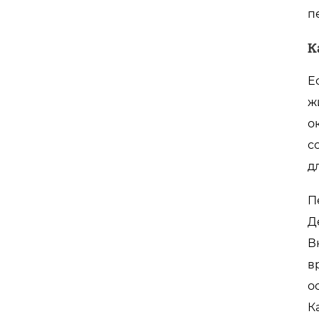
п
К
Е
ж
о
с
д
П
Д
В
в
о
К