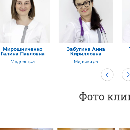
Забугина Анна
Трегубов Павел
Кл
Кирилловна
Витальевич
Медсестра
Главный врач
Фото кли