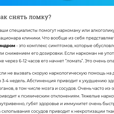
ак снять ломку?
аши специалисты помогут наркоману или алкоголику с
тационара клиники. Что вообще из себя представляе
индром
- это комплекс симптомов, которые обусловл
ли снижением его дозировки. Если наркоман не упот
же через 6-12 часов его начнет “ломать”. Это очень 
сли не вызвать скорую наркологическую помощь на 
о 3-4 недель. Абстиненция приводит к ухудшению зд
рганов, в том числе мозга и сосудов. Очень часто из-
риводит к психическим отклонениям. Тяжелые нарк
нутривенно, губят здоровье и иммунитет очень быстр
а схлопывания сосудов приводит к некротизации тка