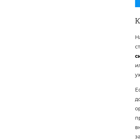
К
Н
с
с
и
у
Е
д
о
п
в
з