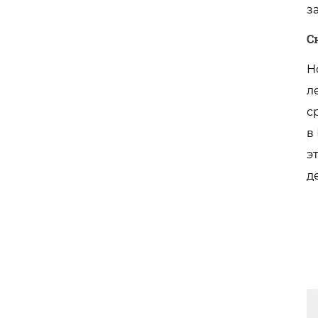
з
С
Н
л
с
в
э
д