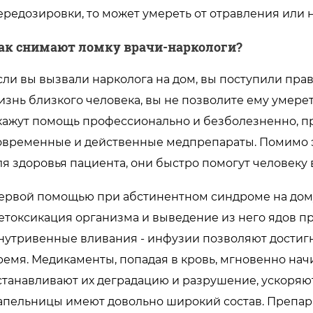
ередозировки, то может умереть от отравления или 
ак снимают ломку врачи-наркологи?
сли вы вызвали нарколога на дом, вы поступили пра
изнь близкого человека, вы не позволите ему умере
кажут помощь профессионально и безболезненно, п
овременные и действенные медпрепараты. Помимо э
ля здоровья пациента, они быстро помогут человеку 
ервой помощью при абстинентном синдроме на дому
етоксикация организма и выведение из него ядов п
нутривенные вливания - инфузии позволяют достигн
ремя. Медикаменты, попадая в кровь, мгновенно нач
станавливают их деградацию и разрушение, ускоряю
апельницы имеют довольно широкий состав. Препар